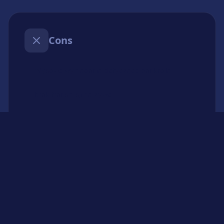
Cons
Wysokie wymagania dotyczące bankrolla
brak transmisji na żywo
boczna krawędź stroma
brak animacji ściskania