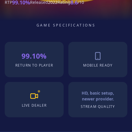
99.10%
8.6
RTP
Released
2022
Rating
/10
GAME SPECIFICATIONS
99.10%
RETURN TO PLAYER
MOBILE READY
HD, basic setup,
newer provider.
LIVE DEALER
STREAM QUALITY