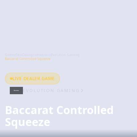
GamesSeal
Oprogramowanie
Evolution Gaming
Baccarat Controlled Squeeze
LIVE DEALER GAME
EVOLUTION GAMING
Baccarat Controlled
Squeeze